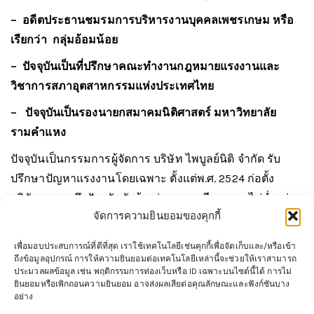
– อดีตประธานชมรมการบริหารงานบุคคลเพชรเกษม หรือ
เรียกว่า กลุ่มอ้อมน้อย
– ปัจจุบันเป็นที่ปรึกษาคณะทำงานกฎหมายแรงงานและ
วิชาการสภาอุตสาหกรรมแห่งประเทศไทย
– ปัจจุบันเป็นรองนายกสมาคมนิติศาสตร์ มหาวิทยาลัย
รามคำแหง
ปัจจุบันเป็นกรรมการผู้จัดการ บริษัท ไพบูลย์นิติ จำกัด รับ
ปรึกษาปัญหาแรงงานโดยเฉพาะ ตั้งแต่พ.ศ. 2524 ก่อตั้ง
บริษัทฯมาจนถึงปัจจุบันรับจ้างว่าความคดีแรงงานไม่ต่ำกว่า
จัดการความยินยอมของคุกกี้
1,600 คดี และเป็นวิทยากรบรรยายกฎหมายแรงงานให้กับ
ชมรมและสมาคมการจัดการงานบุคคลต่างๆ และกองฝึก
เพื่อมอบประสบการณ์ที่ดีที่สุด เราใช้เทคโนโลยีเช่นคุกกี้เพื่อจัดเก็บและ/หรือเข้า
อบรมของกรมสวัสดิการและคุ้มครองแรงงาน และสถาบันส่ง
ถึงข้อมูลอุปกรณ์ การให้ความยินยอมต่อเทคโนโลยีเหล่านี้จะช่วยให้เราสามารถ
ประมวลผลข้อมูล เช่น พฤติกรรมการท่องเว็บหรือ ID เฉพาะบนไซต์นี้ได้ การไม่
เสริมเทคโนโลยี รวมถึงเป็นที่ปรึกษาคณะทำงานกฎหมาย
ยินยอมหรือเพิกถอนความยินยอม อาจส่งผลเสียต่อคุณลักษณะและฟังก์ชันบาง
แรงงานสภาอุตสาหกรรมแห่งประเทศไทย
นโยบายคุ้มครองข้อมูลส่วนบุคคลและคุกกี้
อย่าง