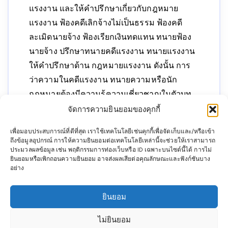
แรงงาน และให้คำปรึกษาเกี่ยวกับกฎหมาย
แรงงาน ฟ้องคดีเลิกจ้างไม่เป็นธรรม ฟ้องคดี
ละเมิดนายจ้าง ฟ้องเรียกเงินทดแทน ทนายฟ้อง
นายจ้าง ปรึกษาทนายคดีแรงงาน ทนายแรงงาน
ให้คำปรึกษาด้าน กฎหมายแรงงาน ดังนั้น การ
ว่าความในคดีแรงงาน ทนายความหรือนัก
กฎหมายต้องมีความรู้ความเชี่ยวชาญในตัวบท
กฎหมาย ต้องที่นี่ที่เดียว ที่ปรึกาากฎหมาย
จัดการความยินยอมของคุกกี้
แรงงาน ไพบูลย์ นิติ จำกัด
ทนายแรงงาน
ที่มี
เพื่อมอบประสบการณ์ที่ดีที่สุด เราใช้เทคโนโลยีเช่นคุกกี้เพื่อจัดเก็บและ/หรือเข้า
ความเชียวชาญ ประสบการณ์กว่า 20 ปี ทั้งยังมี
ถึงข้อมูลอุปกรณ์ การให้ความยินยอมต่อเทคโนโลยีเหล่านี้จะช่วยให้เราสามารถ
ประมวลผลข้อมูล เช่น พฤติกรรมการท่องเว็บหรือ ID เฉพาะบนไซต์นี้ได้ การไม่
เปิดอบรมกฎหมายแรงงานอีกด้วย ทั้งยังสามารถ
ยินยอมหรือเพิกถอนความยินยอม อาจส่งผลเสียต่อคุณลักษณะและฟังก์ชันบาง
ดู
ฎีกาแรงงาน
มากมายที่นี่ที่เดียว
นโยบายคุ้มครองข้อมูลส่วนบุคคลและคุกกี้
อย่าง
เพื่อนำเสนอคอนเทนต์และโฆษณาที่ท่านอาจสนใจเพื่อให้ท่านได้รับ
ยินยอม
ประสบการณ์ที่ดีบนบริการของเรา หากท่านใช้บริการเว็บไซต์ของ
Copryright ©
ทนายแรงงาน
All Right Reserved. Power by
ไม่ยินยอม
เราต่อไปโดยไม่ได้ปรับการตั้งค่าใดๆ เราเข้าใจว่าท่านยินยอมใน