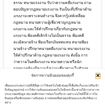
ธรรม ทนายแรงงาน รับว่าความคดีแรงงาน ถาม
ตอบปัญหากฏหมายแรงงาน รับเป็น
ที่ปรึกษาด้าน
แรงงาน
เพราะคนทำงาน จึงควรรู้เล่ห์เหลี่ยม
กฎหมาย ทนายความผู้เชี่ยวชาญกฎหมาย
แรงงาน และให้คำปรึกษาเกี่ยวกับกฎหมาย
แรงงาน ฟ้องคดีเลิกจ้างไม่เป็นธรรม ฟ้องคดี
ละเมิดนายจ้าง ฟ้องเรียกเงินทดแทน ทนายฟ้อง
นายจ้าง ปรึกษาทนายคดีแรงงาน ทนายแรงงาน
ให้คำปรึกษาด้าน กฎหมายแรงงาน ดังนั้น การ
ว่าความในคดีแรงงาน ทนายความหรือนัก
กฎหมายต้องมีความรู้ความเชี่ยวชาญในตัวบท
กฎหมาย ต้องที่นี่ที่เดียว ที่ปรึกาากฎหมาย
จัดการความยินยอมของคุกกี้
แรงงาน ไพบูลย์ นิติ จำกัด
ทนายแรงงาน
ที่มี
เพื่อมอบประสบการณ์ที่ดีที่สุด เราใช้เทคโนโลยีเช่นคุกกี้เพื่อจัดเก็บและ/หรือเข้า
ความเชียวชาญ ประสบการณ์กว่า 20 ปี ทั้งยังมี
ถึงข้อมูลอุปกรณ์ การให้ความยินยอมต่อเทคโนโลยีเหล่านี้จะช่วยให้เราสามารถ
ประมวลผลข้อมูล เช่น พฤติกรรมการท่องเว็บหรือ ID เฉพาะบนไซต์นี้ได้ การไม่
เปิดอบรมกฎหมายแรงงานอีกด้วย ทั้งยังสามารถ
ยินยอมหรือเพิกถอนความยินยอม อาจส่งผลเสียต่อคุณลักษณะและฟังก์ชันบาง
ดู
ฎีกาแรงงาน
มากมายที่นี่ที่เดียว
นโยบายคุ้มครองข้อมูลส่วนบุคคลและคุกกี้
อย่าง