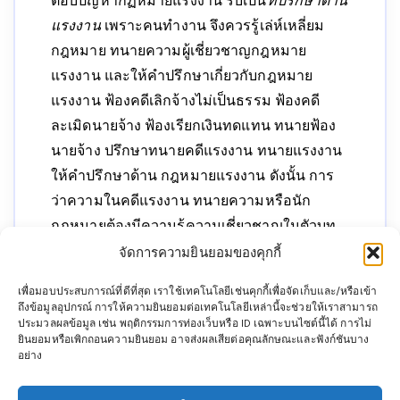
ตอบปัญหากฏหมายแรงงาน รับเป็น
ที่ปรึกษาด้าน
แรงงาน
เพราะคนทำงาน จึงควรรู้เล่ห์เหลี่ยม
กฎหมาย ทนายความผู้เชี่ยวชาญกฎหมาย
แรงงาน และให้คำปรึกษาเกี่ยวกับกฎหมาย
แรงงาน ฟ้องคดีเลิกจ้างไม่เป็นธรรม ฟ้องคดี
ละเมิดนายจ้าง ฟ้องเรียกเงินทดแทน ทนายฟ้อง
นายจ้าง ปรึกษาทนายคดีแรงงาน ทนายแรงงาน
ให้คำปรึกษาด้าน กฎหมายแรงงาน ดังนั้น การ
ว่าความในคดีแรงงาน ทนายความหรือนัก
กฎหมายต้องมีความรู้ความเชี่ยวชาญในตัวบท
กฎหมาย ต้องที่นี่ที่เดียว ที่ปรึกาากฎหมาย
จัดการความยินยอมของคุกกี้
แรงงาน ไพบูลย์ นิติ จำกัด
ทนายแรงงาน
ที่มี
เพื่อมอบประสบการณ์ที่ดีที่สุด เราใช้เทคโนโลยีเช่นคุกกี้เพื่อจัดเก็บและ/หรือเข้า
ความเชียวชาญ ประสบการณ์กว่า 20 ปี ทั้งยังมี
ถึงข้อมูลอุปกรณ์ การให้ความยินยอมต่อเทคโนโลยีเหล่านี้จะช่วยให้เราสามารถ
เปิดอบรมกฎหมายแรงงานอีกด้วย ทั้งยังสามารถ
ประมวลผลข้อมูล เช่น พฤติกรรมการท่องเว็บหรือ ID เฉพาะบนไซต์นี้ได้ การไม่
ยินยอมหรือเพิกถอนความยินยอม อาจส่งผลเสียต่อคุณลักษณะและฟังก์ชันบาง
ดู
ฎีกาแรงงาน
มากมายที่นี่ที่เดียว
นโยบายคุ้มครองข้อมูลส่วนบุคคลและคุกกี้
อย่าง
เพื่อนำเสนอคอนเทนต์และโฆษณาที่ท่านอาจสนใจเพื่อให้ท่านได้รับ