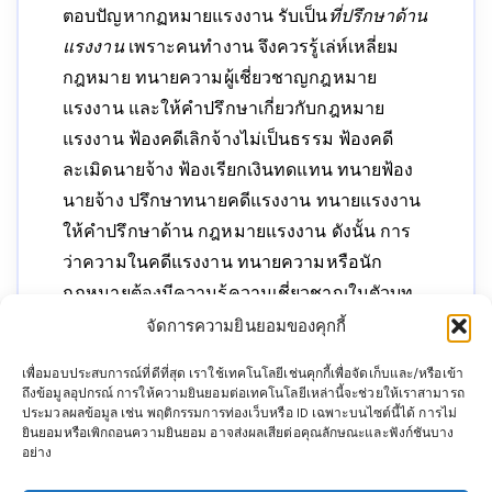
ตอบปัญหากฏหมายแรงงาน รับเป็น
ที่ปรึกษาด้าน
แรงงาน
เพราะคนทำงาน จึงควรรู้เล่ห์เหลี่ยม
กฎหมาย ทนายความผู้เชี่ยวชาญกฎหมาย
แรงงาน และให้คำปรึกษาเกี่ยวกับกฎหมาย
แรงงาน ฟ้องคดีเลิกจ้างไม่เป็นธรรม ฟ้องคดี
ละเมิดนายจ้าง ฟ้องเรียกเงินทดแทน ทนายฟ้อง
นายจ้าง ปรึกษาทนายคดีแรงงาน ทนายแรงงาน
ให้คำปรึกษาด้าน กฎหมายแรงงาน ดังนั้น การ
ว่าความในคดีแรงงาน ทนายความหรือนัก
กฎหมายต้องมีความรู้ความเชี่ยวชาญในตัวบท
กฎหมาย ต้องที่นี่ที่เดียว ที่ปรึกาากฎหมาย
จัดการความยินยอมของคุกกี้
แรงงาน ไพบูลย์ นิติ จำกัด
ทนายแรงงาน
ที่มี
เพื่อมอบประสบการณ์ที่ดีที่สุด เราใช้เทคโนโลยีเช่นคุกกี้เพื่อจัดเก็บและ/หรือเข้า
ความเชียวชาญ ประสบการณ์กว่า 20 ปี ทั้งยังมี
ถึงข้อมูลอุปกรณ์ การให้ความยินยอมต่อเทคโนโลยีเหล่านี้จะช่วยให้เราสามารถ
เปิดอบรมกฎหมายแรงงานอีกด้วย ทั้งยังสามารถ
ประมวลผลข้อมูล เช่น พฤติกรรมการท่องเว็บหรือ ID เฉพาะบนไซต์นี้ได้ การไม่
ยินยอมหรือเพิกถอนความยินยอม อาจส่งผลเสียต่อคุณลักษณะและฟังก์ชันบาง
ดู
ฎีกาแรงงาน
มากมายที่นี่ที่เดียว
นโยบายคุ้มครองข้อมูลส่วนบุคคลและคุกกี้
อย่าง