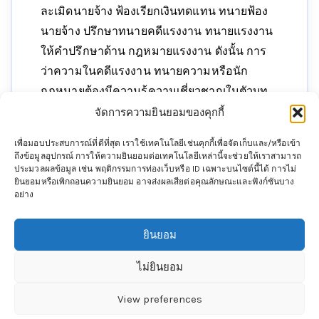
ละเมิดนายจ้าง ฟ้องเรียกเงินทดแทน ทนายฟ้อง
นายจ้าง ปรึกษาทนายคดีแรงงาน ทนายแรงงาน
ให้คำปรึกษาด้าน กฎหมายแรงงาน ดังนั้น การ
ว่าความในคดีแรงงาน ทนายความหรือนัก
กฎหมายต้องมีความรู้ความเชี่ยวชาญในตัวบท
กฎหมาย ต้องที่นี่ที่เดียว ที่ปรึกาากฎหมาย
จัดการความยินยอมของคุกกี้
แรงงาน ไพบูลย์ นิติ จำกัด
ทนายแรงงาน
ที่มี
เพื่อมอบประสบการณ์ที่ดีที่สุด เราใช้เทคโนโลยีเช่นคุกกี้เพื่อจัดเก็บและ/หรือเข้า
ความเชียวชาญ ประสบการณ์กว่า 20 ปี ทั้งยังมี
ถึงข้อมูลอุปกรณ์ การให้ความยินยอมต่อเทคโนโลยีเหล่านี้จะช่วยให้เราสามารถ
ประมวลผลข้อมูล เช่น พฤติกรรมการท่องเว็บหรือ ID เฉพาะบนไซต์นี้ได้ การไม่
เปิดอบรมกฎหมายแรงงานอีกด้วย ทั้งยังสามารถ
ยินยอมหรือเพิกถอนความยินยอม อาจส่งผลเสียต่อคุณลักษณะและฟังก์ชันบาง
ดู
ฎีกาแรงงาน
มากมายที่นี่ที่เดียว
นโยบายคุ้มครองข้อมูลส่วนบุคคลและคุกกี้
อย่าง
เพื่อนำเสนอคอนเทนต์และโฆษณาที่ท่านอาจสนใจเพื่อให้ท่านได้รับ
ยินยอม
ประสบการณ์ที่ดีบนบริการของเรา หากท่านใช้บริการเว็บไซต์ของ
Copryright ©
ทนายแรงงาน
All Right Reserved. Power by
ไม่ยินยอม
เราต่อไปโดยไม่ได้ปรับการตั้งค่าใดๆ เราเข้าใจว่าท่านยินยอมใน
Tkung
นโยบายคุ้มครองข้อมูลส่วนบุคคลและคุกกี้บนเว็บไซต์ของเรา
View preferences
ยอมรับ